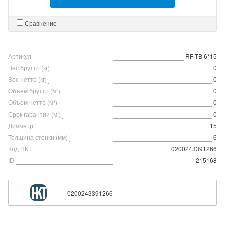
Сравнение
Артикул
RF-TB 6*15
Вес брутто (кг)
0
Вес нетто (кг)
0
Объем брутто (м³)
0
Объем нетто (м³)
0
Срок гарантии (м.)
0
Диаметр
15
Толщина стенки (мм)
6
Код НКТ
0200243391266
ID
215168
0200243391266