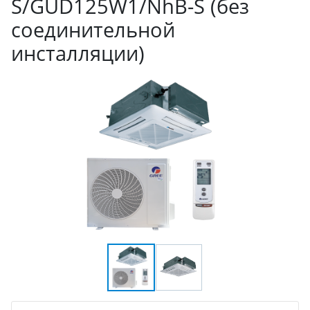
S/GUD125W1/NhB-S (без
соединительной
инсталляции)