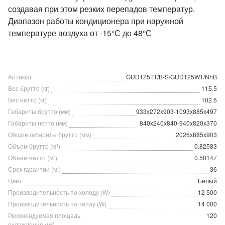
создавая при этом резких перепадов температур.
Диапазон работы кондиционера при наружной
температуре воздуха от -15°С до 48°С
Артикул
GUD125T1/B-S/GUD125W1/NhB
Вес брутто (кг)
115.5
Вес нетто (кг)
102.5
Габариты брутто (мм)
933x272x903-1093x885x497
Габариты нетто (мм)
840x240x840-940x820x370
Общие габариты брутто (мм)
2026x885x903
Объем брутто (м³)
0.82583
Объем нетто (м³)
0.50147
Срок гарантии (м.)
36
Цвет
Белый
Производительность по холоду (W)
12 500
Производительность по теплу (W)
14 000
Рекомендуемая площадь
120
охлаждения (м²)