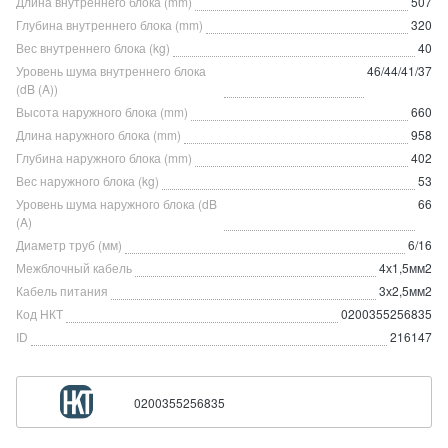
Длина внутреннего блока (mm)
507
Глубина внутреннего блока (mm)
320
Вес внутреннего блока (kg)
40
Уровень шума внутреннего блока
46/44/41/37
(dB (A))
Высота наружного блока (mm)
660
Длина наружного блока (mm)
958
Глубина наружного блока (mm)
402
Вес наружного блока (kg)
53
Уровень шума наружного блока (dB
66
(A)
Диаметр труб (мм)
6/16
Межблочный кабель
4х1,5мм2
Кабель питания
3х2,5мм2
Код НКТ
0200355256835
ID
216147
0200355256835