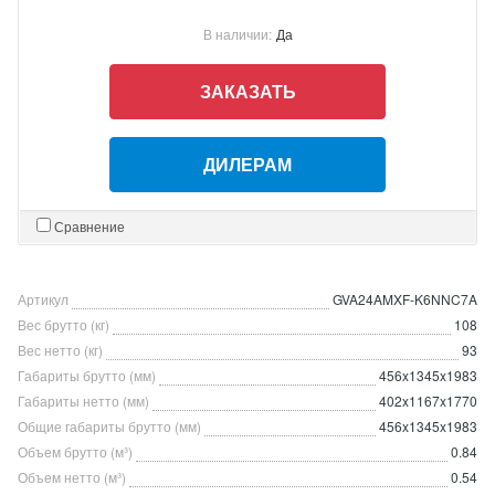
В наличии:
Да
ЗАКАЗАТЬ
ДИЛЕРАМ
Сравнение
Артикул
GVA24AMXF-K6NNC7A
Вес брутто (кг)
108
Вес нетто (кг)
93
Габариты брутто (мм)
456x1345x1983
Габариты нетто (мм)
402x1167x1770
Общие габариты брутто (мм)
456x1345x1983
Объем брутто (м³)
0.84
Объем нетто (м³)
0.54