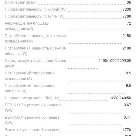
Срок гарантии (м.)
36
Производительность по холоду (W)
7330
Производительность по теплу (W)
7700
Рекомендуемая площадь
72
охлаждения (м²)
Потребляемая мощность в режиме
2150
охлаждения (W)
Потребляемая мощность в режиме
2100
обогрева (W)
Расход воздуха внутренним блоком
1100/1000/900/800
(m3/h)
Потребляемый ток в режиме
9.5
охлаждения (A)
Потребляемый ток в режиме
9.5
обогрева (A)
Напряжение питания (Ph/V/Hz)
1/220-240/50
EER/C.O.P. в режиме охлаждения (
3.67
W/W)
EER/C.O.P. в режиме обогрева (
3.41
W/W)
Высота внутреннего блока (mm)
1770