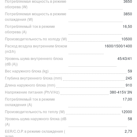
Потребляемая мощность в режиме
3650
обогрева (W)
Потребляемая мощность в режиме
3850
охлаждения (W)
Потребляемый ток в режиме
16,50
обогрева (A)
Производительность по холоду (W)
10500
Расход воздуха внутренним блоком
1600/1500/1400
(m3/h)
Уровень шума внутреннего блока
45/43/41
(dB (A))
Вес наружного блока (kg)
59
Глубина внутреннего блока (mm)
245
Длина наружного блока (mm)
910
Напряжение питания (Ph/V/Hz)
380-415V 3N
Потребляемый ток в режиме
17,00
охлаждения (A)
Производительность по теплу (W)
12000
Уровень шума наружного блока (dB
58
(A)
EER/C.O.P. в режиме охлаждения (
2,73
W/W)