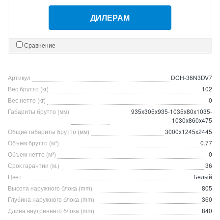
ДИЛЕРАМ
Сравнение
Артикул
DCH-36N3DV7
Вес брутто (кг)
102
Вес нетто (кг)
0
Габариты брутто (мм)
935x305x935-1035x80x1035-
1030x860x475
Общие габариты брутто (мм)
3000x1245x2445
Объем брутто (м³)
0.77
Объем нетто (м³)
0
Срок гарантии (м.)
36
Цвет
Белый
Высота наружного блока (mm)
805
Глубина наружного блока (mm)
360
Длина внутреннего блока (mm)
840