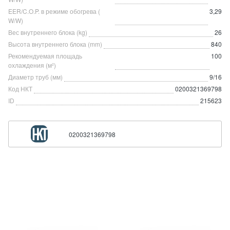
EER/C.O.P. в режиме обогрева (
3,29
W/W)
Вес внутреннего блока (kg)
26
Высота внутреннего блока (mm)
840
Рекомендуемая площадь
100
охлаждения (м²)
Диаметр труб (мм)
9/16
Код НКТ
0200321369798
ID
215623
0200321369798