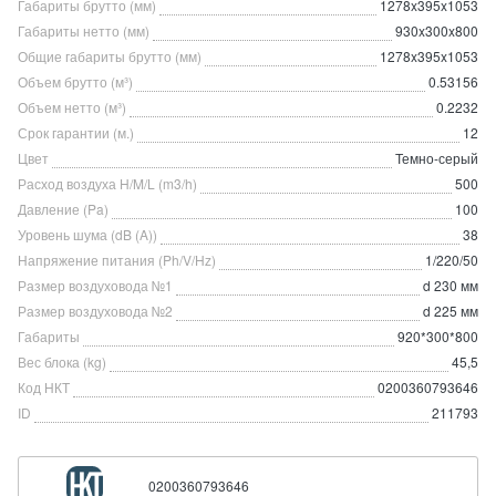
Габариты брутто (мм)
1278x395x1053
Габариты нетто (мм)
930x300x800
Общие габариты брутто (мм)
1278x395x1053
Объем брутто (м³)
0.53156
Объем нетто (м³)
0.2232
Срок гарантии (м.)
12
Цвет
Темно-серый
Расход воздуха H/M/L (m3/h)
500
Давление (Pa)
100
Уровень шума (dB (A))
38
Напряжение питания (Ph/V/Hz)
1/220/50
Размер воздуховода №1
d 230 мм
Размер воздуховода №2
d 225 мм
Габариты
920*300*800
Вес блока (kg)
45,5
Код НКТ
0200360793646
ID
211793
0200360793646