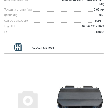
мм)
Толщина стенки (мм)
0.65 мм
Длина (м)
3 м.
Кол-во в упаковке
1 компл.
Код НКТ
0200243391693
ID
215842
0200243391693