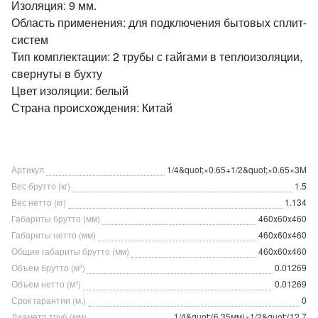
Изоляция: 9 мм.
Область применения: для подключения бытовых сплит-
систем
Тип комплектации: 2 трубы с гайгами в теплоизоляции,
свернуты в бухту
Цвет изоляции: белый
Страна происхождения: Китай
Артикул
1/4&quot;×0.65+1/2&quot;×0.65×3М
Вес брутто (кг)
1.5
Вес нетто (кг)
1.134
Габариты брутто (мм)
460x60x460
Габариты нетто (мм)
460x60x460
Общие габариты брутто (мм)
460x60x460
Объем брутто (м³)
0.01269
Объем нетто (м³)
0.01269
Срок гарантии (м.)
0
Диаметр труб (мм)
1/4&quot;(6.35мм)×1/2&quot;(12.7