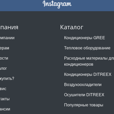
пания
Каталог
омпании
Кондиционеры GREE
ерам
Тепловое оборудование
ости
Расходные материалы дл
кондиционеров
алог
Кондиционеры DITREEX
 купить?
Воздухоохладители
вис
Осушители DITREEX
такты
Популярные товары
ансии