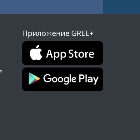
Приложение GREE+
я