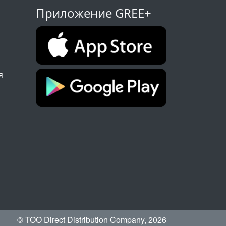
Приложение GREE+
я
© ТОО Direct Distribution Company, 2026