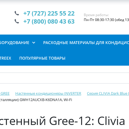
+7 (727) 225 55 22
Время работы:
+7 (800) 080 43 63
Пн-Пт 08:30-17:30 (обед 13
БОРУДОВАНИЕ
РАСХОДНЫЕ МАТЕРИАЛЫ ДЛЯ КОНДИЦИ
TREEX
ПОПУЛЯРНЫЕ ТОВАРЫ
 GREE
Настенные кондиционеры INVERTER
Серия CLIVIA Dark Blue 
 инсталляции) GWH12AUCXB-K6DNA1A, Wi-Fi
тенный Gree-12: Clivia