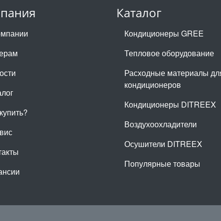
пания
Каталог
омпании
Кондиционеры GREE
ерам
Тепловое оборудование
ости
Расходные материалы дл
кондиционеров
алог
Кондиционеры DITREEX
 купить?
Воздухоохладители
вис
Осушители DITREEX
такты
Популярные товары
ансии