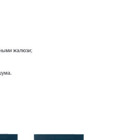
ьными жалюзи;
шума.