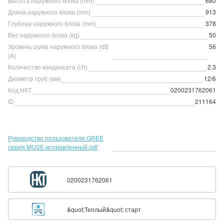
Высота наружного блока (mm)
680
Длина наружного блока (mm)
913
Глубина наружного блока (mm)
378
Вес наружного блока (kg)
50
Уровень шума наружного блока (dB
56
(A)
Количество конденсата (l/h)
2.3
Диаметр труб (мм)
12/6
Код НКТ
0200231762061
ID
211164
Руководство пользователя GREE
серия MUSE исправленный.pdf
0200231762061
&quot;Теплый&quot; старт