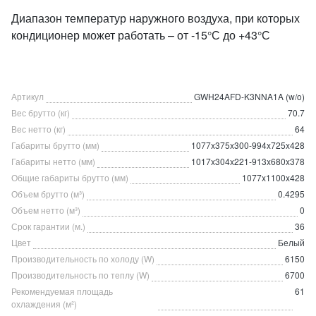
Диапазон температур наружного воздуха, при которых
кондиционер может работать – от -15°С до +43°С
Артикул
GWH24AFD-K3NNA1A (w/o)
Вес брутто (кг)
70.7
Вес нетто (кг)
64
Габариты брутто (мм)
1077x375x300-994x725x428
Габариты нетто (мм)
1017x304x221-913x680x378
Общие габариты брутто (мм)
1077x1100x428
Объем брутто (м³)
0.4295
Объем нетто (м³)
0
Срок гарантии (м.)
36
Цвет
Белый
Производительность по холоду (W)
6150
Производительность по теплу (W)
6700
Рекомендуемая площадь
61
охлаждения (м²)