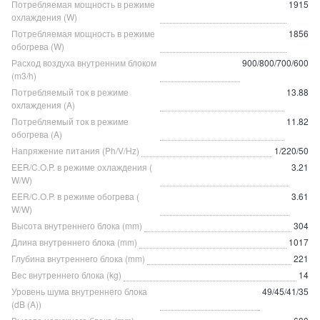
Потребляемая мощность в режиме
1915
охлаждения (W)
Потребляемая мощность в режиме
1856
обогрева (W)
Расход воздуха внутренним блоком
900/800/700/600
(m3/h)
Потребляемый ток в режиме
13.88
охлаждения (A)
Потребляемый ток в режиме
11.82
обогрева (A)
Напряжение питания (Ph/V/Hz)
1/220/50
EER/C.O.P. в режиме охлаждения (
3.21
W/W)
EER/C.O.P. в режиме обогрева (
3.61
W/W)
Высота внутреннего блока (mm)
304
Длина внутреннего блока (mm)
1017
Глубина внутреннего блока (mm)
221
Вес внутреннего блока (kg)
14
Уровень шума внутреннего блока
49/45/41/35
(dB (A))