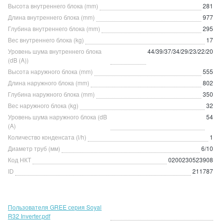
Высота внутреннего блока (mm)
281
Длина внутреннего блока (mm)
977
Глубина внутреннего блока (mm)
295
Вес внутреннего блока (kg)
17
Уровень шума внутреннего блока
44/39/37/34/29/23/22/20
(dB (A))
Высота наружного блока (mm)
555
Длина наружного блока (mm)
802
Глубина наружного блока (mm)
350
Вес наружного блока (kg)
32
Уровень шума наружного блока (dB
54
(A)
Количество конденсата (l/h)
1
Диаметр труб (мм)
6/10
Код НКТ
0200230523908
ID
211787
Пользователя GREE серия Soyal
R32 Inverter.pdf