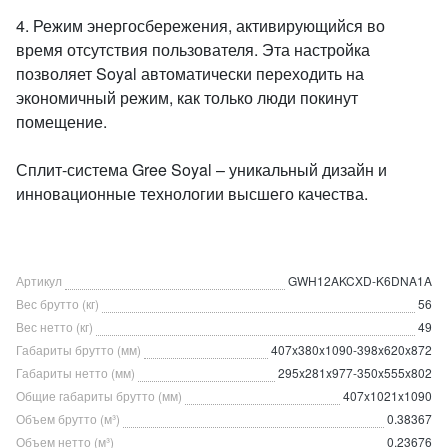
4. Режим энергосбережения, активирующийся во
время отсутствия пользователя. Эта настройка
позволяет Soyal автоматически переходить на
экономичный режим, как только люди покинут
помещение.
Сплит-система Gree Soyal – уникальный дизайн и
инновационные технологии высшего качества.
Артикул
GWH12AKCXD-K6DNA1A
Вес брутто (кг)
56
Вес нетто (кг)
49
Габариты брутто (мм)
407x380x1090-398x620x872
Габариты нетто (мм)
295x281x977-350x555x802
Общие габариты брутто (мм)
407x1021x1090
Объем брутто (м³)
0.38367
Объем нетто (м³)
0.23676