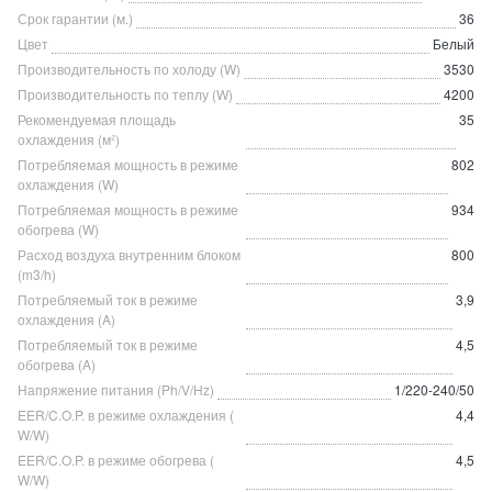
Срок гарантии (м.)
36
Цвет
Белый
Производительность по холоду (W)
3530
Производительность по теплу (W)
4200
Рекомендуемая площадь
35
охлаждения (м²)
Потребляемая мощность в режиме
802
охлаждения (W)
Потребляемая мощность в режиме
934
обогрева (W)
Расход воздуха внутренним блоком
800
(m3/h)
Потребляемый ток в режиме
3,9
охлаждения (A)
Потребляемый ток в режиме
4,5
обогрева (A)
Напряжение питания (Ph/V/Hz)
1/220-240/50
EER/C.O.P. в режиме охлаждения (
4,4
W/W)
EER/C.O.P. в режиме обогрева (
4,5
W/W)