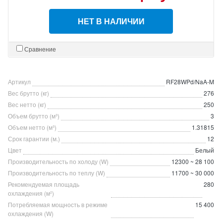
НЕТ В НАЛИЧИИ
Сравнение
Артикул
RF28WPd/NaA-M
Вес брутто (кг)
276
Вес нетто (кг)
250
Объем брутто (м³)
3
Объем нетто (м³)
1.31815
Срок гарантии (м.)
12
Цвет
Белый
Производительность по холоду (W)
12300 ~ 28 100
Производительность по теплу (W)
11700 ~ 30 000
Рекомендуемая площадь
280
охлаждения (м²)
Потребляемая мощность в режиме
15 400
охлаждения (W)