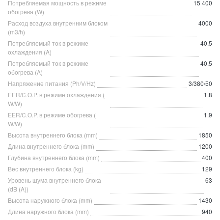
Потребляемая мощность в режиме
15 400
обогрева (W)
Расход воздуха внутренним блоком
4000
(m3/h)
Потребляемый ток в режиме
40.5
охлаждения (A)
Потребляемый ток в режиме
40.5
обогрева (A)
Напряжение питания (Ph/V/Hz)
3/380/50
EER/C.O.P. в режиме охлаждения (
1.8
W/W)
EER/C.O.P. в режиме обогрева (
1.9
W/W)
Высота внутреннего блока (mm)
1850
Длина внутреннего блока (mm)
1200
Глубина внутреннего блока (mm)
400
Вес внутреннего блока (kg)
129
Уровень шума внутреннего блока
63
(dB (A))
Высота наружного блока (mm)
1430
Длина наружного блока (mm)
940