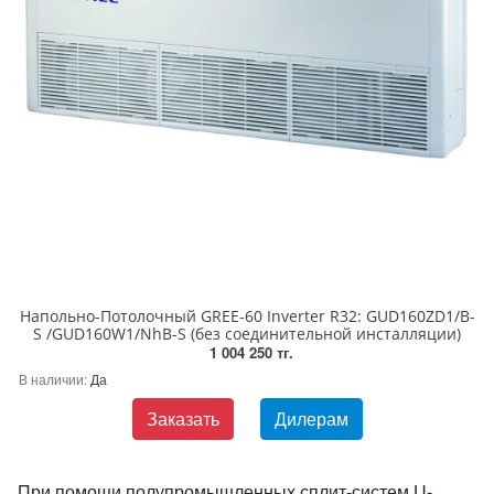
Напольно-Потолочный GREE-60 Inverter R32: GUD160ZD1/B-
S /GUD160W1/NhB-S (без соединительной инсталляции)
1 004 250 тг.
В наличии:
Да
Заказать
Дилерам
При помощи полупромышленных сплит-систем U-